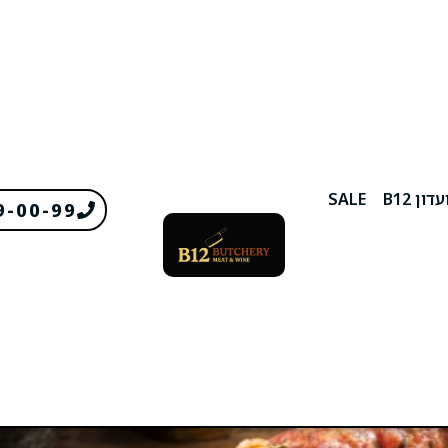
דון B12
SALE
9-00-99