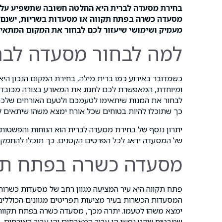
בחירת מסעדה לברית היא החלטה חשובה שתשפיע על ח
מסעדה כשרה בפתח תקווה או מסעדות בשריות, ישנם 
מעמיק ושימושי שיעזור לכם לבחור את המקום המתאים
למה לבחור מסעדה לבר
כשמדובר באירוע כמו ברית מילה, בחירת המקום הנכון היא
ומיוחדת, המאפשרת לכם לחגוג את המאורע בצורה מכובדת
לבחור את המנות שיתאימו לטעמכם ולטעם האורחים שלכם.
כך שתוכלו להיות בטוחים שכל אורח ימצא משהו שיתאים לו
יתרון נוסף של בחירת מסעדה לברית הוא הנוחות והפשטות
של המסעדה ידאג לכל הפרטים הקטנים. כך תוכלו להתמקד 
מסעדה כשרה בפתח תק
פתח תקווה היא עיר המציעה מגוון רחב של מסעדות כשרות,
המסעדות הכשרות בעיר מציעות תפריטים מגוונים הכוללים מ
ימצא משהו לטעמו. יתרה מכך, מסעדה כשרה בפתח תקווה 
שמבטיח שקט נפשי הן עבור המארחים והן עבור האורחים.