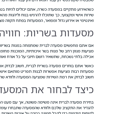
כשהאירוע מתקיים במסעדה כשרה, אתם יכולים להיות בטוח
שירות אישי ומקצועי, כך שתוכלו להרגיש בנוח וליהנות מה
ואינטימי או אירוע גדול ומפואר, המסעדות בפתח תקווה מצי
מסעדות בשריות: חוויה
אם אתם מחפשים מסעדה לברית שמתמחה במנות בשריות, 
מציעות מגוון רחב של מנות בשר איכותיות, המוכנות מחומרי 
אכילה בלתי נשכחת, שתשאיר רושם חיובי על כל אורח ואור
כאשר אתם בוחרים מסעדה בשרית לברית, חשוב לבדוק את
מסעדות רבות מציעות אפשרות לבנות תפריט מותאם אישית,
חשוב לבדוק את רמת השירות שמציעה המסעדה ולוודא שה
כיצד לבחור את המסעד
בחירת מסעדה לברית אינה משימה פשוטה, אך עם מעט הכ
להגדיר את התקציב שלכם ולוודא שהמסעדה שתבחרו עומדת 
לקוחות קודמים כדי לקבל תמונה ברורה על איכות השירות ו