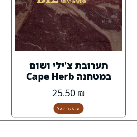
ת צ'ילי ושום
Cape H
25.50
₪
הוספה לסל