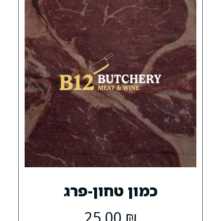
0
ון טחון-פרג
25.00
₪