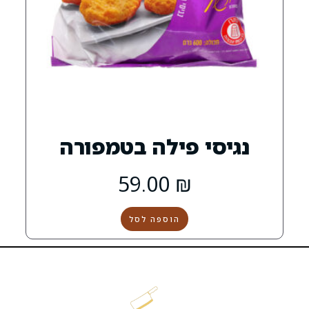
 פילה בטמפורה
59.00
₪
הוספה לסל
הקצבייה
שירות
שמרו
קצבייה
אטליז
ת
Copyright
ראש
בראש
העסק
על