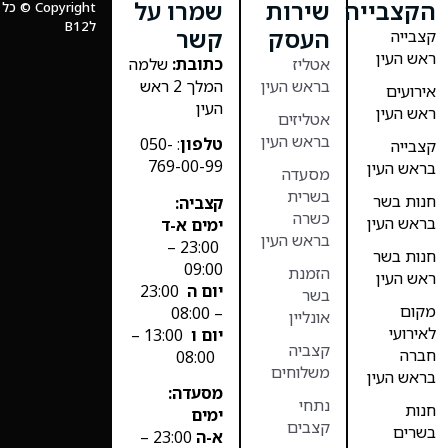
הקצבייה
שירות
שמרו על
Copyright
לB12
העסק
קשר
קצבייה
ראש העין
אטליז
כתובת:
שלמה
בראש העין
המלך 2 ראש
אירועים
העין
ראש העין
אטליזים
בראש העין
טלפון
: 050-
קצבייה
769-00-99
בראש העין
מסעדה
בשרית
חנות בשר
קצביה:
כשרה
בראש העין
ימים א-ד
בראש העין
23:00 –
חנות בשר
09:00
הזמנת
ראש העין
יום ה
23:00
בשר
מקום
– 08:00
אונליין
לאירועי
יום ו
13:00 –
קצביה
חברה
08:00
משלוחים
בראש העין
מסעדה:
נתחי
חנות
ימים
קצבים
בשרים
א-ה
23:00 –