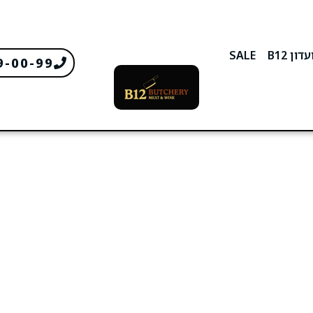
דון B12
SALE
9-00-99