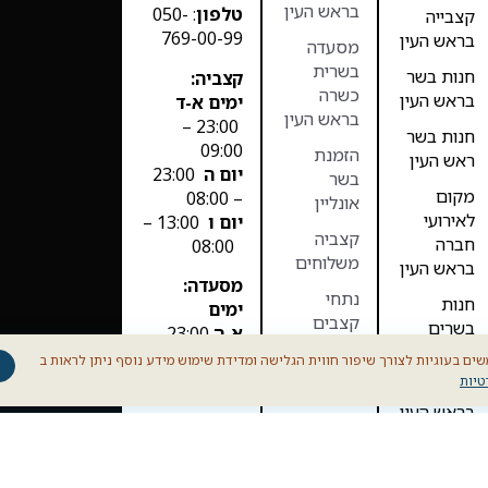
בראש העין
טלפון
: 050-
קצבייה
769-00-99
בראש העין
מסעדה
בשרית
חנות בשר
קצביה:
כשרה
בראש העין
ימים א-ד
בראש העין
23:00 –
חנות בשר
09:00
הזמנת
ראש העין
יום ה
23:00
בשר
מקום
– 08:00
אונליין
לאירועי
יום ו
13:00 –
קצביה
חברה
08:00
משלוחים
בראש העין
מסעדה:
נתחי
חנות
ימים
קצבים
בשרים
א-ה
23:00 –
בראש העין
11:00
בשר בקר
ים בעוגיות לצורך שיפור חווית הגלישה ומדידת שימוש מידע נוסף ניתן לראות ב
יום ו סגור
טיות
מסעדה
בשר כבש
בראש העין
B12 Prime
– הבשר שלנו,
מקום
החוויה
לאירועים