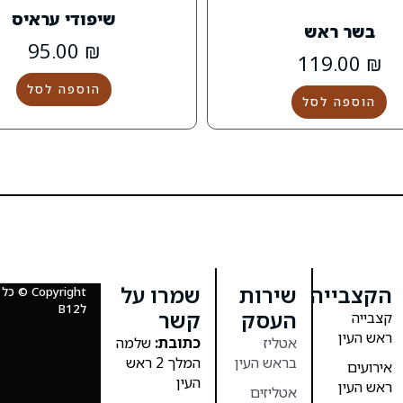
שיפודי עראיס
בשר ראש
95.00
₪
119.00
₪
הוספה לסל
הוספה לסל
הקצבייה
שירות
שמרו על
Copyright
לB12
העסק
קשר
קצבייה
ראש העין
אטליז
כתובת:
שלמה
בראש העין
המלך 2 ראש
אירועים
העין
ראש העין
אטליזים