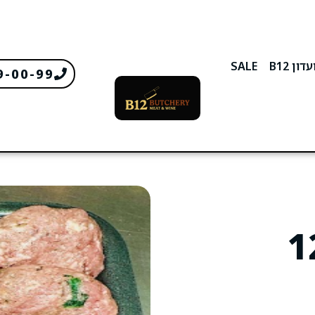
דון B12
SALE
9-00-99