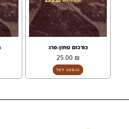
כורכום טחון-פרג
ת
25.00
₪
הוספה לסל