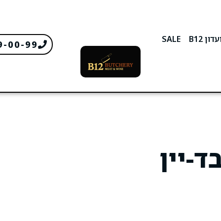
דון B12
SALE
9-00-99
ד-יין