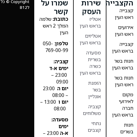
הקצבייה
שירות
שמרו על
Copyright
לB12
העסק
קשר
קצבייה
ראש העין
אטליז
כתובת:
שלמה
בראש העין
המלך 2 ראש
אירועים
העין
ראש העין
אטליזים
בראש העין
טלפון
: 050-
קצבייה
769-00-99
בראש העין
מסעדה
בשרית
חנות בשר
קצביה:
כשרה
בראש העין
ימים א-ד
בראש העין
23:00 –
חנות בשר
09:00
הזמנת
ראש העין
יום ה
23:00
בשר
מקום
– 08:00
אונליין
לאירועי
יום ו
13:00 –
קצביה
חברה
08:00
משלוחים
בראש העין
מסעדה:
נתחי
חנות
ימים
קצבים
בשרים
א-ה
23:00 –