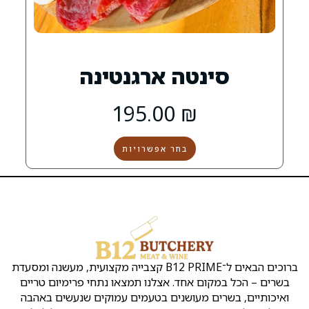
טה ארגנטינה
195.00
₪
בחר אפשרויות
הקצבייה
שירות
שמרו
קצבייה
אטליז
ת
Copyright
ראש
בראש
העסק
על
ק
©
העין
העין
קשר
נו
כל
ברוכים הבאים ל־B12 PRIME קצבייה מקצועית, מעשנה ומסעדת
ן
הזכויות
אירועים
אטליזים
כתובת:
ו
שמורות
אחד. אצלנו תמצאו נתחי פרימיום טריים
ראש
בראש
לB12
מ
שלמה
העין
העין
מעושנים בטעמים עמוקים שנעשים באהבה
ד
המלך
ינ