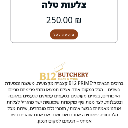
לעות טלה
250.00
₪
הוספה לסל
הקצבייה
שירות
שמרו
קצבייה
אטליז
ת
Copyright
ראש
בראש
העסק
על
ק
©
העין
העין
קשר
נו
כל
ברוכים הבאים ל־B12 PRIME קצבייה מקצועית, מעשנה ומסעדת
ן
הזכויות
אירועים
אטליזים
כתובת:
ו
שמורות
אחד. אצלנו תמצאו נתחי פרימיום טריים
ראש
בראש
לB12
מ
שלמה
העין
העין
מעושנים בטעמים עמוקים שנעשים באהבה
ד
המלך
ינ
שף מוקפדות שמוגשות ישר מהגריל לצלחת.
2
קצבייה
מסעדה
יו
איכותי, חומרי גלם מובחרים, שירות מכל
ראש
בראש
בשרית
ת
ה אתכם שוב ושוב. אם אתם אוהבים בשר
העין
העין
כשרה
ה
א
בראש
י – הגעתם למקום הנכון.
חנות
טלפון
:
ת
העין