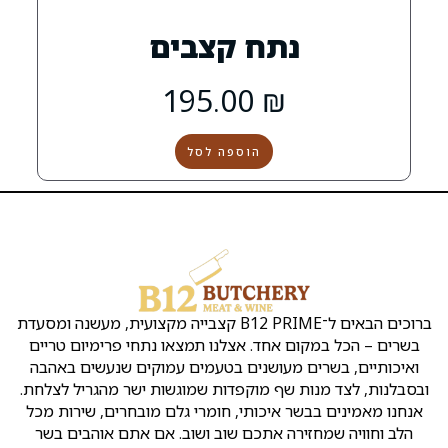
תח קצבים
195.00
₪
הוספה לסל
הקצבייה
שירות
שמרו
קצבייה
אטליז
ת
Copyright
ראש
בראש
העסק
על
ק
©
העין
העין
קשר
נו
כל
ברוכים הבאים ל־B12 PRIME קצבייה מקצועית, מעשנה ומסעדת
ן
הזכויות
אירועים
אטליזים
כתובת:
ו
שמורות
אחד. אצלנו תמצאו נתחי פרימיום טריים
ראש
בראש
לB12
מ
שלמה
העין
העין
מעושנים בטעמים עמוקים שנעשים באהבה
ד
המלך
ינ
שף מוקפדות שמוגשות ישר מהגריל לצלחת.
2
קצבייה
מסעדה
יו
איכותי, חומרי גלם מובחרים, שירות מכל
ראש
בראש
בשרית
ת
ה אתכם שוב ושוב. אם אתם אוהבים בשר
העין
העין
כשרה
ה
א