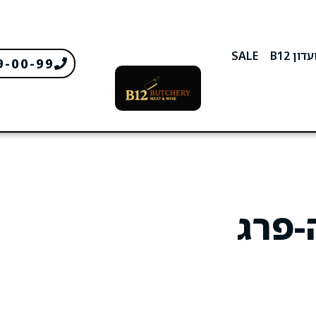
דון B12
SALE
9-00-99
-פרג