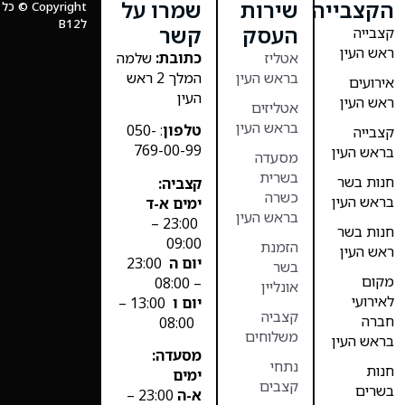
הקצבייה
שירות
שמרו על
Copyright
לB12
העסק
קשר
קצבייה
ראש העין
אטליז
כתובת:
שלמה
בראש העין
המלך 2 ראש
אירועים
העין
ראש העין
אטליזים
בראש העין
טלפון
: 050-
קצבייה
769-00-99
בראש העין
מסעדה
בשרית
חנות בשר
קצביה:
כשרה
בראש העין
ימים א-ד
בראש העין
23:00 –
חנות בשר
09:00
הזמנת
ראש העין
יום ה
23:00
בשר
מקום
– 08:00
אונליין
לאירועי
יום ו
13:00 –
קצביה
חברה
08:00
משלוחים
בראש העין
מסעדה:
נתחי
חנות
ימים
קצבים
בשרים
א-ה
23:00 –