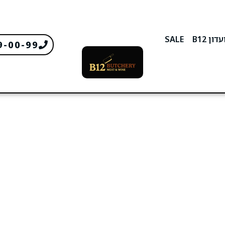
דון B12
SALE
9-00-99