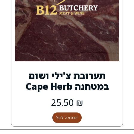
ת צ'ילי ושום
Cape H
25.50
₪
הוספה לסל