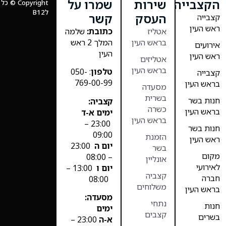
הקצבייה
שירות
שמרו על
Copyright
לB12
העסק
קשר
קצבייה
ראש העין
אטליז
כתובת:
שלמה
בראש העין
המלך 2 ראש
אירועים
העין
ראש העין
אטליזים
בראש העין
טלפון
: 050-
קצבייה
769-00-99
בראש העין
מסעדה
בשרית
חנות בשר
קצביה:
כשרה
בראש העין
ימים א-ד
בראש העין
23:00 –
חנות בשר
09:00
הזמנת
ראש העין
יום ה
23:00
בשר
מקום
– 08:00
אונליין
לאירועי
יום ו
13:00 –
קצביה
חברה
08:00
משלוחים
בראש העין
מסעדה:
נתחי
חנות
ימים
קצבים
בשרים
א-ה
23:00 –