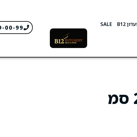
דון B12
SALE
9-00-99
עלי טורטייה 25 סמ