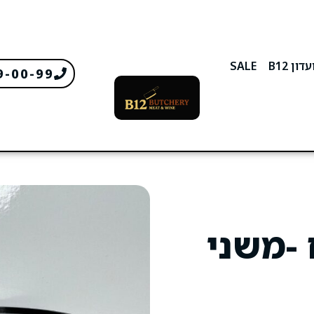
דון B12
SALE
9-00-99
 -משני