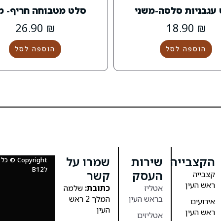
עגבניות סלסה-משני
סלט מטבוחה חריף- מ
26.90
₪
18.90
₪
הוספה לסל
הוספה לסל
הקצבייה
שירות
שמרו על
Copyright
לB12
העסק
קשר
קצבייה
ראש העין
אטליז
כתובת:
שלמה
בראש העין
המלך 2 ראש
אירועים
העין
ראש העין
אטליזים