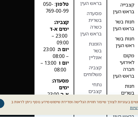
בראש העין
טלפון
: 050-
קצבייה
769-00-99
בראש העין
מסעדה
בשרית
חנות בשר
קצביה:
כשרה
בראש העין
ימים א-ד
בראש העין
23:00 –
חנות בשר
09:00
הזמנת
ראש העין
יום ה
23:00
בשר
מקום
– 08:00
אונליין
לאירועי
יום ו
13:00 –
קצביה
חברה
08:00
משלוחים
בראש העין
מסעדה:
נתחי
חנות
ימים
קצבים
בשרים
א-ה
23:00 –
בראש העין
11:00
בשר בקר
ים בעוגיות לצורך שיפור חווית הגלישה ומדידת שימוש מידע נוסף ניתן לראות ב
יום ו סגור
טיות
מסעדה
בשר כבש
בראש העין
B12 Prime
– הבשר שלנו,
מקום
החוויה
לאירועים