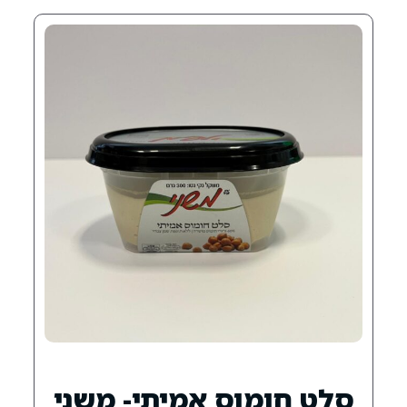
וס אמיתי- משני