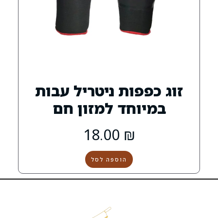
פות ניטריל עבות
חד למזון חם
18.00
₪
הוספה לסל
הקצבייה
שירות
שמרו
קצבייה
אטליז
ת
Copyright