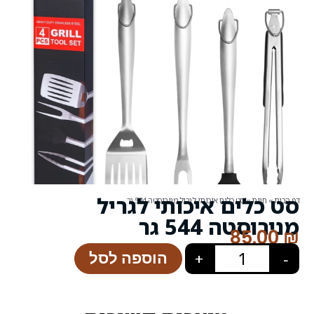
כותי לגריל
לגריל מנירוסטה 544 גר
הוספה לסל
+