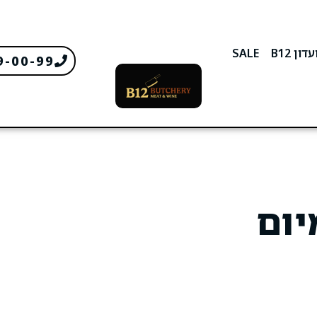
דון B12
SALE
9-00-99
יום