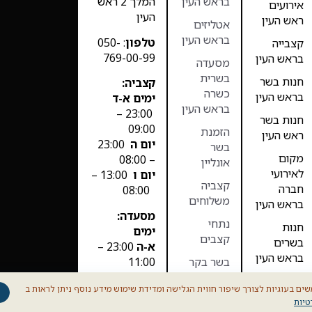
בראש העין
המלך 2 ראש
אירועים
העין
ראש העין
אטליזים
בראש העין
טלפון
: 050-
קצבייה
769-00-99
בראש העין
מסעדה
בשרית
חנות בשר
קצביה:
כשרה
בראש העין
ימים א-ד
בראש העין
23:00 –
חנות בשר
09:00
הזמנת
ראש העין
יום ה
23:00
בשר
מקום
– 08:00
אונליין
לאירועי
יום ו
13:00 –
קצביה
חברה
08:00
משלוחים
בראש העין
מסעדה:
נתחי
חנות
ימים
קצבים
בשרים
א-ה
23:00 –
בראש העין
11:00
בשר בקר
יום ו סגור
מסעדה
בשר כבש
ים בעוגיות לצורך שיפור חווית הגלישה ומדידת שימוש מידע נוסף ניתן לראות ב
בראש העין
B12 Prime
טיות