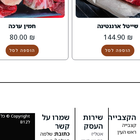
שייטל ארגנטינה
חמין ערכה
80.00
₪
144.90
₪
הוספה לסל
הוספה לסל
הקצבייה
שירות
שמרו על
Copyright
לB12
העסק
קשר
קצבייה
ראש העין
אטליז
כתובת:
שלמה