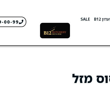
דון B12
SALE
9-00-99
וס מזל