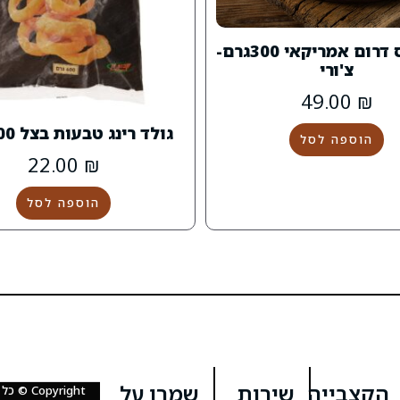
צ'וריסוס דרום אמריקאי 300גרם-
צ'ורי
49.00
₪
גולד רינג טבעות בצל 600 גרם
הוספה לסל
22.00
₪
הוספה לסל
הקצבייה
שירות
שמרו על
Copyright