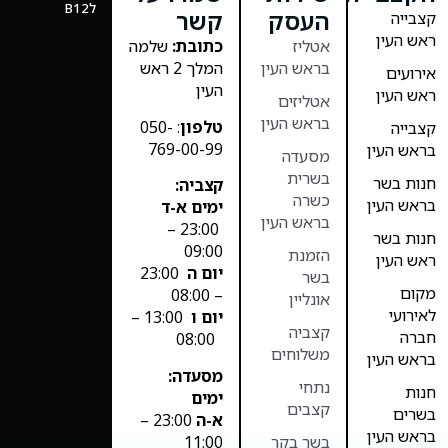
לB12
העסק
קשר
קצבייה
ראש העין
אטליז
כתובת:
שלמה
בראש העין
המלך 2 ראש
אירועים
העין
ראש העין
אטליזים
בראש העין
טלפון
: 050-
קצבייה
769-00-99
בראש העין
מסעדה
בשרית
חנות בשר
קצביה:
כשרה
בראש העין
ימים א-ד
בראש העין
23:00 –
חנות בשר
09:00
הזמנת
ראש העין
יום ה
23:00
בשר
מקום
– 08:00
אונליין
לאירועי
יום ו
13:00 –
קצביה
חברה
08:00
משלוחים
בראש העין
מסעדה:
נתחי
חנות
ימים
קצבים
בשרים
א-ה
23:00 –
בראש העין
11:00
בשר בקר