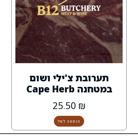
ת צ'ילי ושום
Cape H
25.50
₪
הוספה לסל