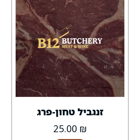
0
ביל טחון-פרג
25.00
₪