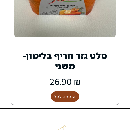
ר חריף בלימון-
משני
26.90
₪
הוספה לסל
הקצבייה
שירות
שמרו
קצבייה
אטליז