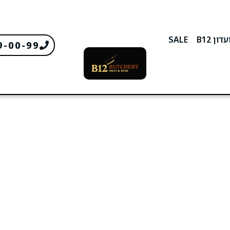
דון B12
SALE
9-00-99