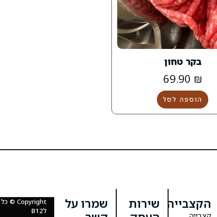
בקר טחון
69.90
₪
הוספה לסל
הקצבייה
שירות
שמרו על
Copyright
לB12
העסק
קשר
קצבייה