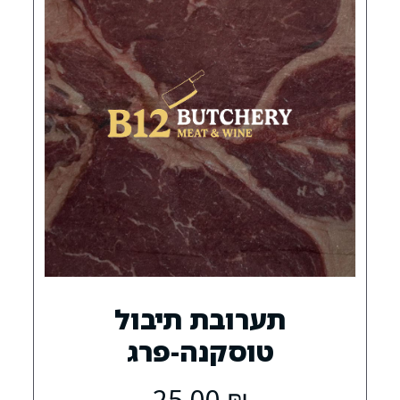
0
רובת תיבול
וסקנה-פרג
25.00
₪