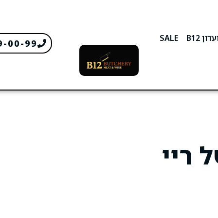
דון B12
SALE
9-00-99
 ריי