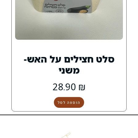
צילים על האש-
משני
28.90
₪
הוספה לסל
הקצבייה
שירות
שמרו
קצבייה
אטליז