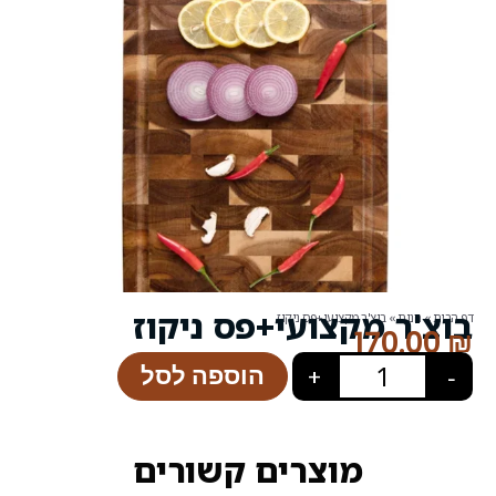
עי+פס ניקוז
פס ניקוז
הוספה לסל
+
רים קשורים