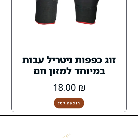
פות ניטריל עבות
חד למזון חם
18.00
₪
הוספה לסל
הקצבייה
שירות
שמרו
קצבייה
אטליז