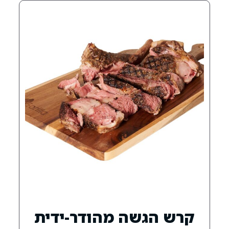
שה מהודר-ידית