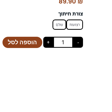
89.90
₪
צורת חיתוך
רצועות
שלם
הוספה לסל
+
−