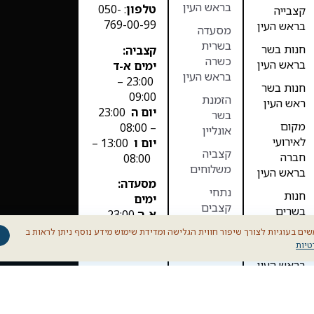
בראש העין
טלפון
: 050-
קצבייה
769-00-99
בראש העין
מסעדה
בשרית
חנות בשר
קצביה:
כשרה
בראש העין
ימים א-ד
בראש העין
23:00 –
חנות בשר
09:00
הזמנת
ראש העין
יום ה
23:00
בשר
מקום
– 08:00
אונליין
לאירועי
יום ו
13:00 –
קצביה
חברה
08:00
משלוחים
בראש העין
מסעדה:
נתחי
חנות
ימים
קצבים
בשרים
א-ה
23:00 –
בראש העין
11:00
בשר בקר
ים בעוגיות לצורך שיפור חווית הגלישה ומדידת שימוש מידע נוסף ניתן לראות ב
יום ו סגור
טיות
מסעדה
בשר כבש
בראש העין
B12 Prime
– הבשר שלנו,
מקום
החוויה
לאירועים