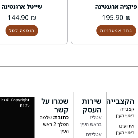
פיקניה ארגנטינה
שייטל ארגנטינה
144.90
₪
195.90
₪
בחר אפשרויות
הוספה לסל
הקצבייה
שירות
שמרו על
Copyright
לB12
העסק
קשר
קצבייה
ראש העין
אטליז
כתובת:
שלמה
בראש העין
המלך 2 ראש
אירועים
העין
ראש העין
אטליזים