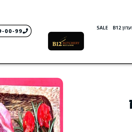
דון B12
SALE
9-00-99