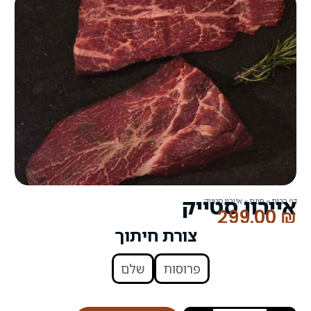
יק
צורת חיתוך
פרוסות
שלם