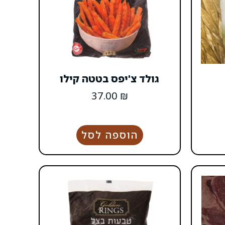
גולד צ'יפס בטטה קילו
37.00
₪
הוספה לסל