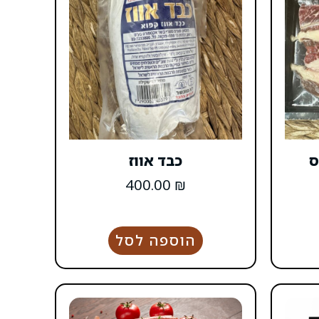
ס
כבד אווז
400.00
₪
הוספה לסל