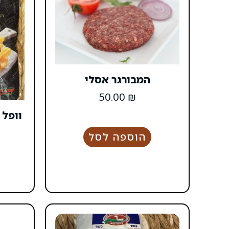
המבורגר אסלי
50.00
₪
וופל צ'
הוספה לסל