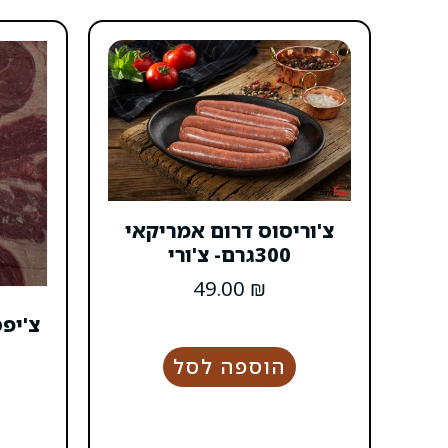
צ'וריסוס דרום אמריקאי
300גרם- צ'ורי
49.00
₪
צ'יפ
הוספה לסל