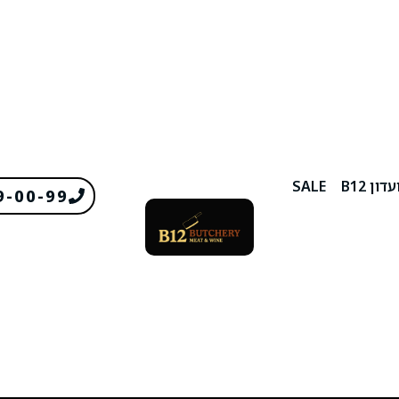
דון B12
SALE
9-00-99