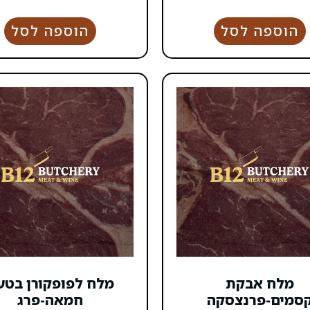
הוספה לסל
הוספה לסל
מלח אבקת
מלח לפופקורן בטע
סמים-פרנצסקה
חמאה-פרג