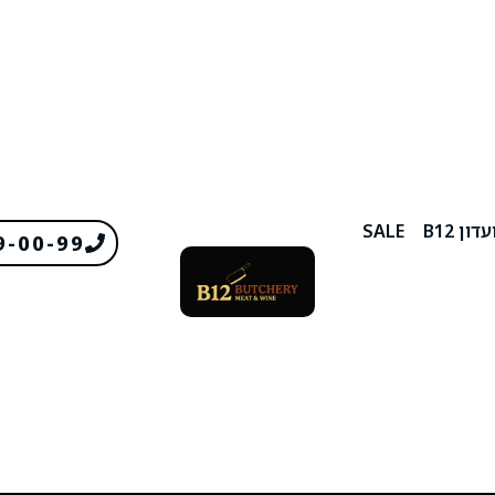
דון B12
SALE
9-00-99