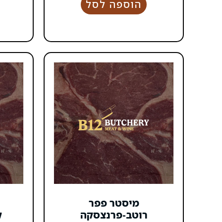
הוספה לסל
מיסטר פפר
רוטב-פרנצסקה
ק