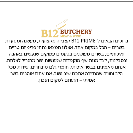
הקצבייה
שירות
שמרו
קצבייה
אטליז
ת
Copyright
ראש
בראש
העסק
על
ק
©
העין
העין
קשר
נו
כל
ברוכים הבאים ל־B12 PRIME קצבייה מקצועית, מעשנה ומסעדת
ן
הזכויות
אירועים
אטליזים
כתובת:
ו
שמורות
אחד. אצלנו תמצאו נתחי פרימיום טריים
ראש
בראש
לB12
מ
שלמה
העין
העין
מעושנים בטעמים עמוקים שנעשים באהבה
ד
המלך
ינ
שף מוקפדות שמוגשות ישר מהגריל לצלחת.
2
קצבייה
מסעדה
יו
איכותי, חומרי גלם מובחרים, שירות מכל
ראש
בראש
בשרית
ת
ה אתכם שוב ושוב. אם אתם אוהבים בשר
העין
העין
כשרה
ה
א
בראש
י – הגעתם למקום הנכון.
חנות
טלפון
:
ת
העין
בשר
ר
050-
פ
בראש
הזמנת
769-
ר
העין
בשר
00-
ט
אונליין
99
יו
חנות
ת
בשר
קצביה
קצביה:
ו
ראש
משלוחים
ימים
א
העין
ב
א-ד
נתחי
ט
23:00