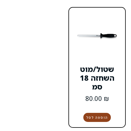
ט
ה 18