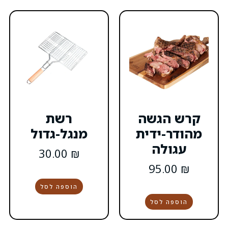
ה
רשת
ת
מנגל-גדול
30.00
₪
הוספה לסל