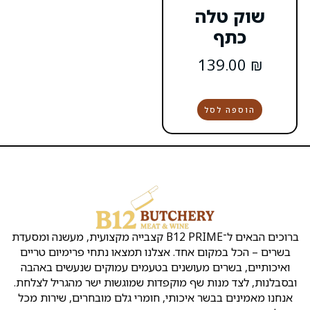
הקצבייה
שירות
שמרו
קצבייה
אטליז
ת
Copyright
ראש
בראש
העסק
על
ק
©
העין
העין
קשר
נו
כל
ברוכים הבאים ל־B12 PRIME קצבייה מקצועית, מעשנה ומסעדת
ן
הזכויות
אירועים
אטליזים
כתובת:
ו
שמורות
אחד. אצלנו תמצאו נתחי פרימיום טריים
ראש
בראש
לB12
מ
שלמה
העין
העין
מעושנים בטעמים עמוקים שנעשים באהבה
ד
המלך
ינ
שף מוקפדות שמוגשות ישר מהגריל לצלחת.
2
קצבייה
מסעדה
יו
איכותי, חומרי גלם מובחרים, שירות מכל
ראש
בראש
בשרית
ת