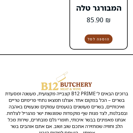
לה
הקצבייה
שירות
שמרו
קצבייה
אטליז
ת
Copyright
ראש
בראש
העסק
על
ק
©
העין
העין
קשר
נו
כל
ברוכים הבאים ל־B12 PRIME קצבייה מקצועית, מעשנה ומסעדת
ן
הזכויות
אירועים
אטליזים
כתובת:
ו
שמורות
אחד. אצלנו תמצאו נתחי פרימיום טריים
ראש
בראש
לB12
מ
שלמה
העין
העין
מעושנים בטעמים עמוקים שנעשים באהבה
ד
המלך
ינ
שף מוקפדות שמוגשות ישר מהגריל לצלחת.
2
קצבייה
מסעדה
יו
איכותי, חומרי גלם מובחרים, שירות מכל
ראש
בראש
בשרית
ת
ה אתכם שוב ושוב. אם אתם אוהבים בשר
העין
העין
כשרה
ה
א
בראש
י – הגעתם למקום הנכון.