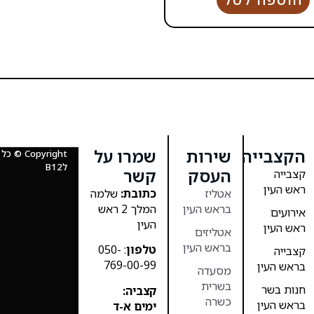
הקצבייה
שירות
שמרו על
Copyright
לB12
העסק
קשר
קצבייה
ראש העין
אטליז
כתובת:
שלמה
בראש העין
המלך 2 ראש
אירועים
העין
ראש העין
אטליזים
בראש העין
טלפון
: 050-
קצבייה
769-00-99
בראש העין
מסעדה
בשרית
חנות בשר
קצביה:
כשרה
בראש העין
ימים א-ד