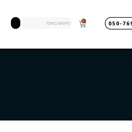
0
050-76