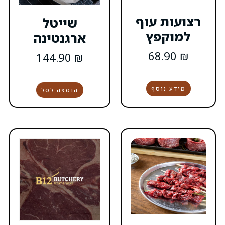
ף
שייטל
ארגנטינה
144.90
₪
הוספה לסל