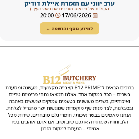
 עם הזמרת איילת דודיק
פיראוס מזכירים את ראש העין :)
20:00
17/06/202
ידע נוסף והרשמה ←
הקצבייה
שירות
שמרו
קצבייה
אטליז
ת
Copyright
ראש
בראש
העסק
על
ק
©
העין
העין
קשר
נו
כל
ברוכים הבאים ל־B12 PRIME קצבייה מקצועית, מעשנה ומסעדת
ן
הזכויות
אירועים
אטליזים
כתובת:
ו
שמורות
אחד. אצלנו תמצאו נתחי פרימיום טריים
ראש
בראש
לB12
מ
שלמה
העין
העין
מעושנים בטעמים עמוקים שנעשים באהבה
ד
המלך
ינ
שף מוקפדות שמוגשות ישר מהגריל לצלחת.
2
קצבייה
מסעדה
יו
איכותי, חומרי גלם מובחרים, שירות מכל
ראש
בראש
בשרית
ת
ה אתכם שוב ושוב. אם אתם אוהבים בשר
העין
העין
כשרה
ה
א
בראש
י – הגעתם למקום הנכון.
חנות
טלפון
:
ת
העין
בשר
ר
050-