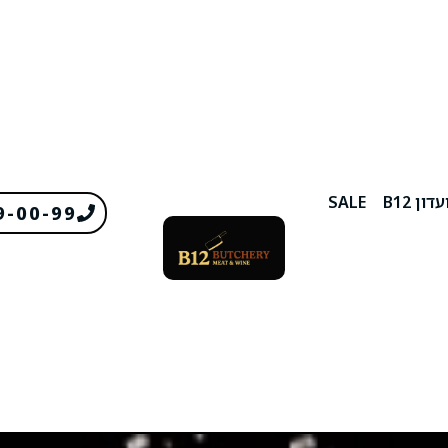
דון B12
SALE
9-00-99