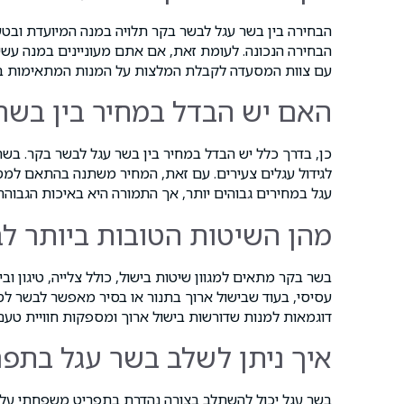
הבחירה בין בשר עגל לבשר בקר תלויה במנה המיועדת ובטע
הבחירה הנכונה. לעומת זאת, אם אתם מעוניינים במנה עש
עם צוות המסעדה לקבלת המלצות על המנות המתאימות בי
האם יש הבדל במחיר בין בשר
כן, בדרך כלל יש הבדל במחיר בין בשר עגל לבשר בקר. בשר ע
לגידול עגלים צעירים. עם זאת, המחיר משתנה בהתאם למסע
עגל במחירים גבוהים יותר, אך התמורה היא באיכות הגבוה
מהן השיטות הטובות ביותר ל
בשר בקר מתאים למגוון שיטות בישול, כולל צלייה, טיגון וב
עסיסי, בעוד שבישול ארוך בתנור או בסיר מאפשר לבשר לס
דוגמאות למנות שדורשות בישול ארוך ומספקות חוויית טעם
איך ניתן לשלב בשר עגל בתפ
בשר עגל יכול להשתלב בצורה נהדרת בתפריט משפחתי על ידי