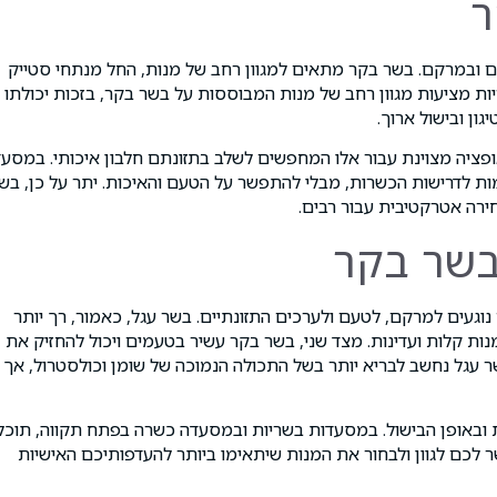
ר
ם ובמרקם. בשר בקר מתאים למגוון רחב של מנות, החל מנתחי סטייק
ות מציעות מגוון רחב של מנות המבוססות על בשר בקר, בזכות יכולתו
ון ובישול ארוך.
ויטמינים מקבוצת B, והוא נחשב לאופציה מצוינת עבור אלו המחפשים לשלב בתזונתם חלבון איכותי. במס
 לדרישות הכשרות, מבלי להתפשר על הטעם והאיכות. יתר על כן, בש
ירה אטרקטיבית עבור רבים.
בשר בקר
וגעים למרקם, לטעם ולערכים התזונתיים. בשר עגל, כאמור, רך יותר
ות קלות ועדינות. מצד שני, בשר בקר עשיר בטעמים ויכול להחזיק את
 עגל נחשב לבריא יותר בשל התכולה הנמוכה של שומן וכולסטרול, אך
ת ובאופן הבישול. במסעדות בשריות ובמסעדה כשרה בפתח תקווה, תוכל
לכם לגוון ולבחור את המנות שיתאימו ביותר להעדפותיכם האישיות