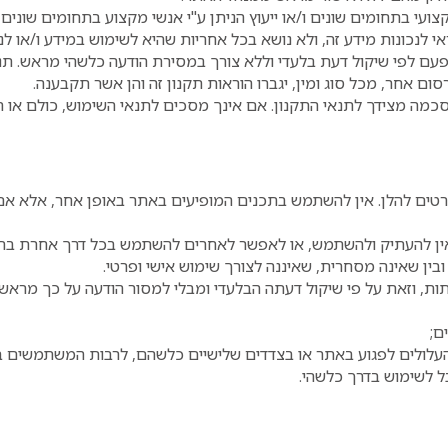
עי בתחומים שונים ו/או ייעוץ הניתן ע"י אנשי מקצוע בתחומים שונים,
 לנכונות מידע זה, ולא נושא בכל אחריות שהיא לשימוש במידע ו/או לנ
עם לפי שיקול דעת בלעדי וללא צורך במסירת הודעה כלשהי מראש. תנא
ום אחר, מכל סוג ומין, יגברו הוראות תקנון זה והן אשר תקבענה.
הסכמה מצידך לתנאי התקנון. אם אינך מסכים לתנאי השימוש, כולם או 
ם להלן. אין להשתמש בתכנים המופיעים באתר באופן אחר, אלא אם
אין להעתיק ולהשתמש, או לאפשר לאחרים להשתמש בכל דרך אחרת בתכ
ובין שאינה מסחרית, שאיננה לצורך שימוש אישי ופרטי.
ת, וזאת על פי שיקול דעתה הבלעדי ומבלי למסור הודעה על כך מראש.
ם;
עלולים לפגוע באתר או בצדדים שלישיים כלשהם, לרבות המשתמשים ב
 לשימוש בדרך כלשהי.