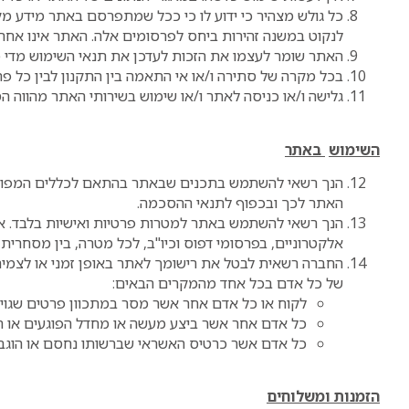
כל גולש מצהיר כי ידוע לו כי ככל שמתפרסם באתר מידע מקצו
לנקוט במשנה זהירות ביחס לפרסומים אלה. האתר אינו אחראי
האתר שומר לעצמו את הזכות לעדכן את תנאי השימוש מדי פ
בכל מקרה של סתירה ו/או אי התאמה בין התקנון לבין כל פרס
גלישה ו/או כניסה לאתר ו/או שימוש בשירותי האתר מהווה 
השימוש
באתר
הנך רשאי להשתמש בתכנים שבאתר בהתאם לכללים המפורטי
האתר לכך ובכפוף לתנאי ההסכמה.
הנך רשאי להשתמש באתר למטרות פרטיות ואישיות בלבד. 
אלקטרוניים, בפרסומי דפוס וכיו"ב, לכל מטרה, בין מסחרית 
החברה רשאית לבטל את רישומך לאתר באופן זמני או לצמיתו
של כל אדם בכל אחד מהמקרים הבאים:
לקוח או כל אדם אחר אשר מסר במתכוון פרטים שגויי
כל אדם אחר אשר ביצע מעשה או מחדל הפוגעים או ה
כל אדם אשר כרטיס האשראי שברשותו נחסם או הוגבל
הזמנות ומשלוחים