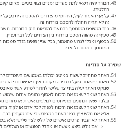
הבורר יהיה רשאי לתת סעדים זמניים וצווי ביניים. מקום קיום 
החלטתו.
על אף האמור לעיל, היה ומי מהצדדים להסכם זה יתבע על י
זה לא תהיה תחולה להסכם בוררות זה.
בית המשפט המוסמך בהתאם להוראות חוק הבוררות, תשכ"ח-1968 יהיה בית המשפט שמושבו בעיר תל-א
סעיף זה מהווה הסכם בוררות בין הצדדים לכל דבר ועניין.
בכפוף ומבלי לגרוע מהאמור, בכל עניין שאינו בגדר סמכות 
המוסמך במחוז תל-אביב.
שמירה על סודיות
האתר מתחייב לעשות כמיטב יכולתו באמצעים העומדים לרש
מאחר שהאתר פועל בסביבה מקוונת אין באפשרותו להבטיח חס
שנוקט האתר יעלה בידי צד שלישי לחדור למידע אשר מאובטח 
האתר שומר לעצמו את הזכות לאסוף נתונים אודות שימוש ה
ובלבד שאין הנתונים מתייחסים לגולשים אישית או מזהים גול
האתר שומר לעצמו את הזכות לפנות לכל אדם או לקוח בדוא
אלא אם גולש ציין בפני האתר במפורש כי אינו מעוניין בכך.
האתר לא יעביר פרטים אישיים של גולש לצד שלישי אלא במ
אם גולש ביצע מעשה או מחדל הפוגעים או העלולים ל