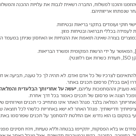
זמנו והוכנו למשלוח, החברה רשאית לגבות את עלויות ההכנה והמשלוח
אחר שנפתחו אריזותיהם.
י חוקי ועומדים בתקני בריאות ובטיחות.
עמידה בכללי תברואה ובטיחות מזון.
מוצרים בצורה שאינה תואמת את ההנחיות או האחסון שניתן במעמד ה
 המאושר על ידי הרשות המקומית ומשרד הבריאות.
י).
יתנים לשימוש כמות שהם (AS IS). לא ניתן להתאימם לצרכיו של כל אדם ואדם. לא תהיה לך כל ט
ררו (אם בכלל) פרסום תכנים באתר.
הוא מעניק וההסתמכות עליהם,
יעשה על
אחריותך
הבלעדית והמלאה
ומכל הצגה או פרסום של תכנים כאמור בכל דרך אחרת.
יותך המלאה בלבד. מנהל האתר אינו מתחייב כי תכנים ושירותים של 
את ציפיותיך ודרישותיך. מנהל האתר לא ישא באחריות כלשהי לכל תוצא
ועי במקום בו הוא נדרש. אם החלטת להסתמך על תכנים שפורסמו באתר
כסדרם או בלא הפסקות, יתקיימו בבטחה וללא טעויות, ויהיו חסינים מ
ול, בחומרה, בתוכנה, בקווי ובמערכות תקשורת, אצל מנהל האתר או אצ