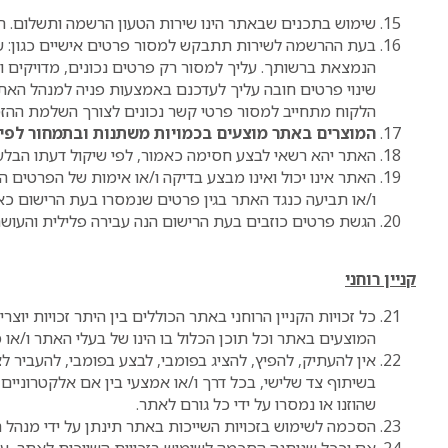
שימוש בתכנים שבאתר הינו שירות הטעון הרשמה ותשלום. 
בעת ההרשמה לשירות תתבקש למסור פרטים אישיים כגון: שם
הנמצאת ברשותך. עליך למסור רק פרטים נכונים, מדויקים
שינוי פרטים חובה עליך לעדכנם באמצעות פניה למנהל האתר
הלקוח מתחייב למסור פרטי קשר נכונים לצורך השלמת ההזמ
המוצרים באתר מוצעים בכמויות משתנות ובתמחור לפי
האתר יהא רשאי לבצע חסימה כאמור, לפי שיקול דעתו הבלע
האתר אינו יכול ואינו מבצע בדיקה ו/או אימות של הפרטים 
ו/או תביעה כנגד האתר בגין פרטים שנמסרו בעת הרישום כאש
הגשת פרטים כוזבים בעת הרישום הנה עבירה פלילית והעושה 
קניין רוחני
כל זכויות הקניין הרוחני באתר הכוללים בין היתר זכויות י
המוצעים באתר וכל תוכן הכלול בו הינו של בעלי האתר ו/או 
אין להעתיק, להפיץ, להציג בפומבי, לבצע בפומבי, להעביר לצי
בשיתוף צד שלישי, בכל דרך ו/או אמצעי בין אם אלקטרוניים,
שהוזנו או נמסרו על ידי כל גורם לאתר.
הסכמה לשימוש בזכויות השייכות באתר תינתן על ידי מנהל 
אם וככל שניתנה הסכמה לשימוש בזכויות השייכות לאתר, עליך 