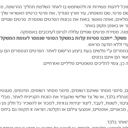
תוכל ליהנות משירות זה ולהשתמש בו לאחר השלמת תהליך ההרשמה, 
 פרטי, שם משפחה, עיר וארץ מגוריך, את פרטי כרטיס האשראי שלך (
 ומלאים, ואתה מאשר בזאת את נכונות הפרטים שמסרת. פרטים שגויי
 או באופן מקוון באתר.
נה. מסירת פרטים שגויים עלולה לגרום לעיכובים באספקה.
 משקל. ייתכנו סטיות קלות במשקל הסופי שנמסר לעומת המשקל 
די וללא הודעה מראש.
הנמסרים ע"י גולשים בעת ביצוע הרישום לאתר. הפרטים הנמסרים הם על
ר הם אינם נכונים.
כן, צפוי להליכים משפטיים פליליים ואזרחיים.
וצרים, סימני מסחר שאינם רשומים, סימני מסחר רשומים, מדגמים, פטנט
מנהליו בלבד, או של צד שלישי שהעביר את הזכות הקניינית לאתר, מבלי 
בור, לשנות, לעבד, ליצור יצירות נגזרות, למכור או להשכיר כל חלק מן ה
 מכאניים, אופטיים, אמצעי צילום או הקלטה. הוראה זו תקפה גם ביחס 
האתר בלבד.
להימנע מלהסיר, למחוק או לשבש כל הודעה או סימן בעניין זכויות קניי