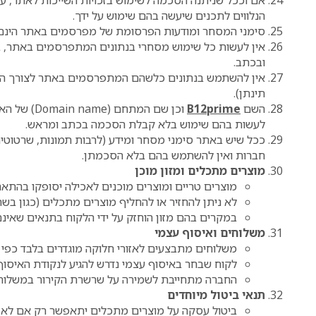
הנלווים לתכנים שיעשה בהם שימוש על ידך.
סימני המסחר ומודעות הפרסומת של מפרסמים באתר הינם
אין לעשות כל שימוש מסחרי בנתונים המתפרסמים באתר, 
ובכתב.
אין להשתמש בנתונים כלשהם המתפרסמים באתר לצורך הצ
תינתן).
השם
B12prime
וכן שם המ
לעשות בהם שימוש בלא קבלת הסכמה בכתב ומראש.
ככל שיש באתר סימני מסחר ומידע (לרבות תמונות, שרטוטים 
חברות ואין להשתמש בהם בלא הסכמתן.
מוצרים מתכלים ומזון מוכן
מוצרים טריים ומוצרים מוכנים לאכילה יסופקו בהתאם
לא ניתן להחזיר או להחליף מוצרים מתכלים (כגון בשר
במקרים בהם מזון הוחזק על ידי הלקוח בתנאים שאינם 
משלוחים ואיסוף עצמי
משלוחים מתבצעים לאזורי חלוקה מוגדרים בלבד כפי
לקוח שבחר באיסוף עצמי נדרש להגיע לנקודת האיסו
החברה מתחייבת לשמירה על שרשרת הקירור במשלוחי
תנאי ביטול מיוחדים
ביטול עסקה על מוצרים מתכלים יתאפשר רק אם לא חלפו 14 ימים ממועד ההזמנה והמוצרים לא נשל