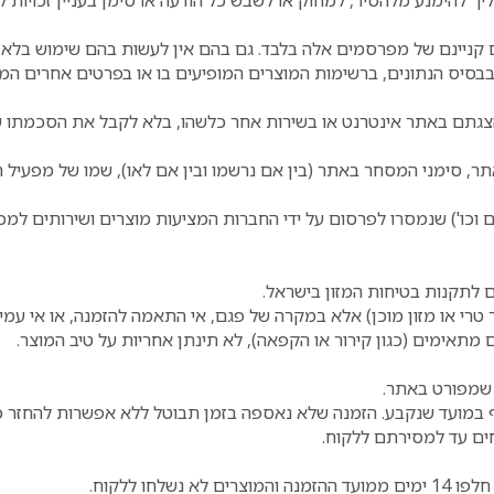
 קניינם של מפרסמים אלה בלבד. גם בהם אין לעשות בהם שימוש בל
בבסיס הנתונים, ברשימות המוצרים המופיעים בו או בפרטים אחרי
גתם באתר אינטרנט או בשירות אחר כלשהו, בלא לקבל את הסכמתו 
תחם (Domain name) של האתר, סימני המסחר באתר (בין אם נרשמו ובין אם לאו), ש
וכו') שנמסרו לפרסום על ידי החברות המציעות מוצרים ושירותים למכי
 לתקנות בטיחות המזון בישראל.
 טרי או מזון מוכן) אלא במקרה של פגם, אי התאמה להזמנה, או אי עמי
מתאימים (כגון קירור או הקפאה), לא תינתן אחריות על טיב המוצר.
 שמפורט באתר.
ף במועד שנקבע. הזמנה שלא נאספה בזמן תבוטל ללא אפשרות להחזר כ
ם עד למסירתם ללקוח.
חו ללקוח.