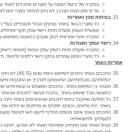
במקרה של ביטול הזמנה על מוצרים מתכלים לאחר שהו
על פי חוק הגנת הצרכן, לא ניתן להחזיר מוצרי מזון ל
בטיחות מזון ואחריות
כל מוצרי הבשר באתר מגיעים מבתי מטבחיים בעלי רישו
מסעדת העסק פועלת תחת רישוי עסק תקף ומתחייבת ל
החברה אינה אחראית לנזק שנגרם כתוצאה משימוש ב
רישוי עסקי ותעודות
החברה פועלת תחת רישיון עסק מספר [מספר רישיון],
כל מוצרי המזון עומדים בתקן רישוי רלוונטי (למשל, תקן ISO, תעודת כשרות אם רלוונט
אחריות האתר
התכנים באתר נ
יכולותיהם, מגבלותיהם, התאמתם לצרכיך או התגובות שיעו
מובהר כי השימוש באתר, בתכנים המוצגים בו ובשירותים ש
כתוצאה מכל שימוש באתר, בתכניו וקישור לתכנים שבאתר 
כל החלטה שתקבל ביחס לתכנים שהתפרסמו באתר הינה באחר
באתר, יהיו מלאים, נכונים, חוקיים או מדויקים או יהלמו 
התכנים באתר אינם מהווים תחליף לייעוץ ו/או לטיפול מקצ
לפעולתך ולתוצאותיה.
מנהל האתר אינו מתחייב ששירותי האתר לא יופרעו, יינתנו 
את האתר או מפני נזקים, קלקולים, תקלות או כשלים – והכ