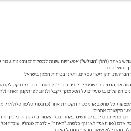
גולש באתר (להלן:"
הגולש
") אפשרויות שונות למשלוחים והזמנות עבור 
, ומשלוחים.
ריאות, חוק רישוי עסקים, ותקני בטיחות המזון בישראל
הווה את הבסיס המשפטי לכל דיון בינך לבין האתר. הינך מתבקש לקרוא תק
ים הפועלים בו מעידים על הסכמתך לקבל ולנהוג לפי תקנון האתר (להל
צעות כל מחשב או מכשיר תקשורת אחר (כדוגמת טלפון סלולארי, מחשב
צעי תקשורת אחרים.
הם מתייחסים לגברים ונשים כאחד ובכל האמור בתקנון זה בלשון יחיד ה
ל אדם ו/או תאגיד ו/או גוף כלשהו. "האתר" – לרבות מנהליו, עובדיו וכל
 חלק מהם ללא אישור מראש ממנהל האתר.