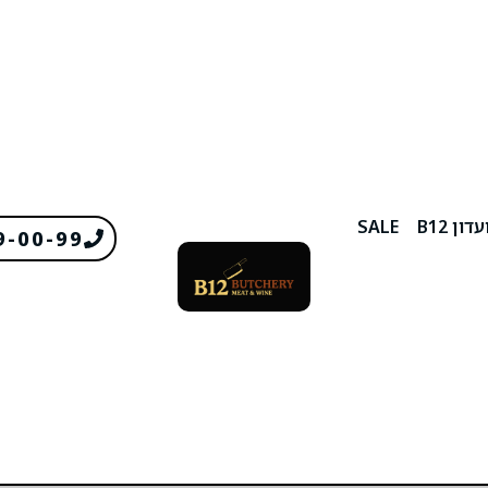
דון B12
SALE
9-00-99