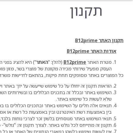
תקנון
תקנון האתר
B12prime
אודות האתר
B12prime
מטרת האתר
B12prime
(להלן: "
האתר
") היא להציג בפני ה
העסק מפעיל שירותי מכירה מקוונת של מוצרי בשר, מזון מוכן
כל המוצרים באתר מסופקים תחת פיקוח, בהתאם לדרישות משרד הב
הוראות תקנון זה יחולו על כל שימוש שייעשה על ידך באתר וי
השימוש באתר ובכלל זה בתכנים הכלולים בו ובשירותים השונ
שלא לעשות כל שימוש באתר.
תנאים אלה חלים על השימוש באתר ובתכנים הכלולים בו באמ
בין באמצעות רשת האינטרנט ובין באמצעות כל רשת או אמ
תנאי השימוש באתר מנוסחים בלשון זכר לצרכי נוחות בלבד, ו
תקנון זה מתייחס לכל גולש באתר. לצורך תקנון זה: "גולש"- כ
אין לעשות שימוש כלשהו במאגרי הנתונים של האתר או כל