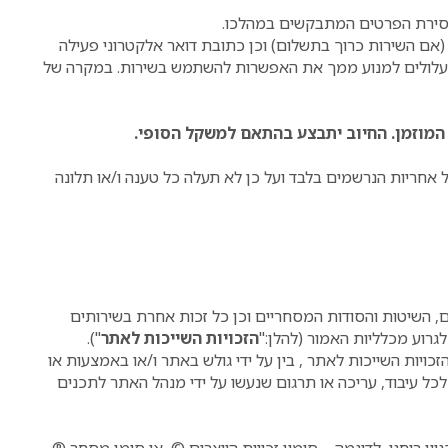
מסירת הפרטים המתבקשים במהלכו.
אם השירות כרוך בתשלום) וכן כתובת דואר אלקטרוני פעילה
ם עלולים למנוע ממך את האפשרות להשתמש בשירות. במקרה של
המוזמן. החיוב יתבצע בהתאם למשקל הסופי.
 אחריות הנרשמים בלבד ועל כן לא תעלה כל טענה ו/או תלונה
ים, השיטות והסודות המסחריים וכן כל זכות אחרת בשירותים
לגרוע מכלליות האמור (להלן:"
הזכויות השייכות לאתר
").
זכויות השייכות לאתר , בין על ידי גולש באתר ו/או באמצעות או
לכל עיבוד, עריכה או תרגום שנעשו על ידי מנהל האתר לתכנים
ן רוחני, לדוגמה – סימון זכויות היוצרים ©, או סימן מסחר ®,