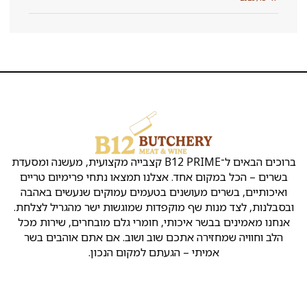
הקצבייה
שירות
שמרו
קצבייה
אטליז
ת
Copyright
ראש
בראש
העסק
על
ק
©
העין
העין
קשר
נו
כל
ברוכים הבאים ל־B12 PRIME קצבייה מקצועית, מעשנה ומסעדת
ן
הזכויות
אירועים
אטליזים
כתובת:
ו
שמורות
אחד. אצלנו תמצאו נתחי פרימיום טריים
ראש
בראש
לB12
מ
שלמה
העין
העין
מעושנים בטעמים עמוקים שנעשים באהבה
ד
המלך
ינ
שף מוקפדות שמוגשות ישר מהגריל לצלחת.
2
קצבייה
מסעדה
יו
איכותי, חומרי גלם מובחרים, שירות מכל
ראש
בראש
בשרית
ת
ה אתכם שוב ושוב. אם אתם אוהבים בשר
העין
העין
כשרה
ה
א
בראש
י – הגעתם למקום הנכון.
חנות
טלפון
:
ת
העין
בשר
ר
050-
פ
בראש
הזמנת
769-
ר
העין
בשר
00-
ט