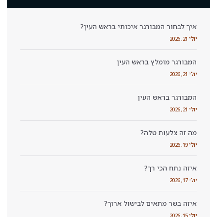
 איכותי בראש העין?
ש העין
ישול ארוך?