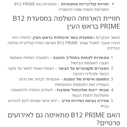
ות אותנטיות
– מסעדות כמו B12 PRIME
שונה מהשגרה
חוויית הארוחה השלמה במסעדת B12
 בשר איכותית בראש העין
, החוויה היא
הרבה מעבר לאוכל עצמו. B12 PRIME מציעה חוויה קולינרית שלמה
 בתהליך ההכנה
– המטבח הפתוח מאפשר
בישול
יים על הבשר
– הצוות ישמח לספר על מקור
הכנה
של המנות
– אפשרות לבחור את דרגת
ספות המועדפות
לכוהול משובח
– לשדרוג החוויה ולהתאמה
הבשר
שירות אדיב
– יחס אישי שגורם לכם להרגיש
האם B12 PRIME מתאימה גם לאירועים