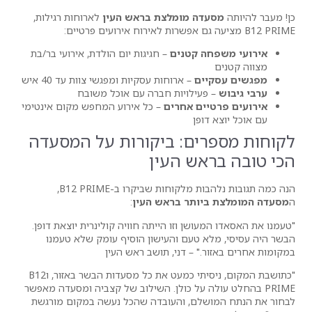
ה מומלצת בראש העין
לארוחות רגילות,
 קטנים
– חגיגות יום הולדת, אירועי בר/בת
ם
– ארוחות עסקיות ומפגשי צוות עד 40 איש
ילויות חברה עם אוכל משובח
ם אחרים
– כל אירוע המחפש מקום אינטימי
פן
ם: ביקורות על המסעדה
ש העין
הנה כמה תגובות נלהבות מלקוחות שביקרו ב-B12 PRIME,
ותר בראש העין
:
ן וזו הייתה חוויה קולינרית יוצאת דופן.
טעם והעישון הוסיף עומק שלא טעמנו
 – דני, תושב ראש העין
"כתושבת המקום, ניסיתי כמעט את כל מסעדות הבשר באזור, וB12
לה על כולן. השילוב של קצביה ומסעדה מאפשר
ם, והעובדה שהכל נעשה במקום מורגשת