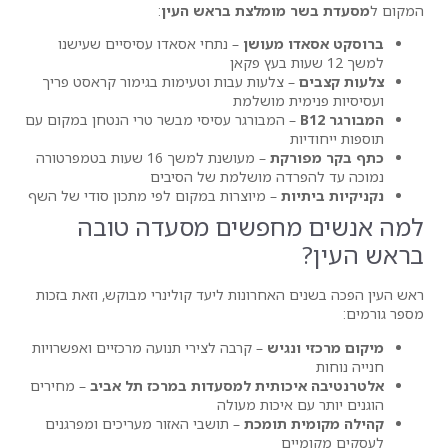
מומלצת בראש העין
:
 מעושן
– נתחי אסאדו עסיסיים שעישנו
צלעות עבות וטעימות בגימור קראסט פריך
ת מושלמת
המבורגר עסיסי מבשר טרי הנטחן במקום עם
קת
– מעושנת למשך 16 שעות בטמפרטורה
דה מושלמת של הסיבים
ת
– מיוצרות במקום לפי מתכון סודי של השף
חפשים מסעדה טובה
אחרונות ליעד קולינרי מבוקש, וזאת בזכות
גיש
– קרבה לצירי תנועה מרכזיים ואפשרויות
ותית למסעדות במרכז תל אביב
– מחירים
איכות מעולה
 תומכת
– תושבי האזור מעריכים ומפרגנים
ם