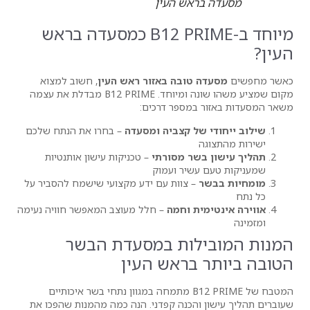
ראש העין
מיוחד ב-B12 PRIME כמסעדה בראש
טובה באזור ראש העין
, חשוב למצוא
מקום שמציע משהו שונה ומיוחד. B12 PRIME מבדלת את עצמה
במספר דרכים:
0
של קצביה ומסעדה
– בחרו את הנתח שלכם
שר מסורתי
– טכניקות עישון אותנטיות
שיר ועמוק
– צוות עם ידע מקצועי שישמח להסביר על
ת וחמה
– חלל מעוצב המאפשר חוויה נעימה
לות במסעדת הבשר
בראש העין
המטבח של B12 PRIME מתמחה במגוון נתחי בשר איכותיים
והכנה קפדני. הנה כמה מהמנות שהפכו את