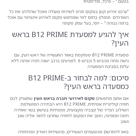
ית
ם וזכינו לשירות מעולה ואוכל שהלהיב את כל
 למי שמחפש מקום לאירוע אינטימי עם אוכל
בעל עסק מקומי
איך להגיע למסעדת B12 PRIME בראש
דת B12 PRIME ממוקמת באזור התעשייה של ראש העין, עם
גישה נוחה מכביש 5 וכביש 6. למגיעים ברכב ישנה חניה זמינה ללא
סיכום: למה לבחור ב-B12 PRIME
 העין?
ם לאירועי חברה בראש העין
שתעניק לכם
חוויה קולינרית אמיתית, B12 PRIME היא הבחירה המושלמת.
 מקצועית, מומחיות בעישון בשר ואווירה
 המקום לחוויה שתרצו לחזור אליה שוב
 העשירים, מהשירות האדיב ומהחוויה