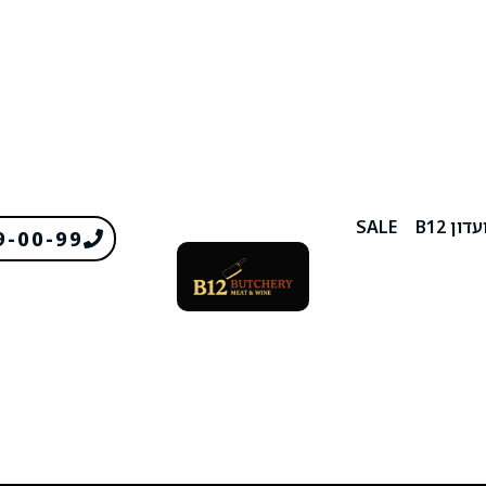
דון B12
SALE
9-00-99