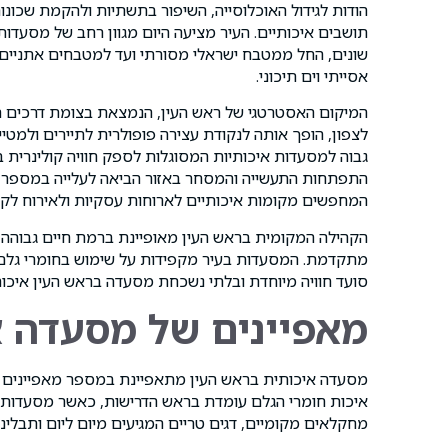
הודות לגידול האוכלוסייה, השיפור בתשתיות ולהקמת שכונ
תושבים איכותיים. העיר מציעה היום מגוון רחב של מסעד
שונים, החל ממטבח ישראלי מסורתי ועד למטבחים אתניים מ
אסייתי וים תיכוני.
המיקום האסטרטגי של ראש העין, הנמצאת בצומת דרכים ח
לצפון, הופך אותה לנקודת עצירה פופולרית לתיירים ולמטייל
גבוה למסעדות איכותיות המסוגלות לספק חוויה קולינרית ב
התפתחות התעשייה והמסחר באזור הביאה לעלייה במספר 
המחפשים מקומות איכותיים לארוחות עסקיות ולאירוח לקו
הקהילה המקומית בראש העין מאופיינת ברמת חיים גבוהה ו
מתקדמת. המסעדות בעיר מקפידות על שימוש בחומרי גלם ט
סועד חוויה מיוחדת ובלתי נשכחת מסעדה בראש העין איכות
מאפיינים של מסעדה א
מסעדה איכותית בראש העין מתאפיינת במספר מאפיינים מר
איכות חומרי הגלם עומדת בראש הדרישות, כאשר מסעדות מ
מחקלאים מקומיים, דגים טריים המגיעים מיום ליום ותבלי