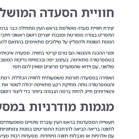
חוויית הסעדה המושל
יצירת חוויית סעדה מושלמת בראש העין מתחילה כבר ברגע
התפריט בצורה מפורטת ומובנת יוצרים רושם ראשוני חיובי.
המנות השונות ולהמליץ על שילובים מתאימים בהתאם להע
זמני ההכנה וההגשה הם גורם קריטי בחוויה. מסעדה איכותי
בטמפרטורה מתאימה, בעיצוב יפה ובכמויות נדיבות המשבי
פולשני, עם וידוא שהסועדים מרוצים ושאין להם חסר.
האווירה במסעדה תורמת משמעותית לחוויה הכוללת. רמת ה
והטמפרטורה נוחה. מוזיקת רקע מתאימה יכולה לשפר את הא
והשירותים חייב להיות ברמה הגבוהה ביותר כדי ליצור רושם מ
מגמות מודרניות במסע
תעשיית המסעדנות בראש העין עוברת שינויים משמעותיים 
לתזונה בריאה הביאה להרחבת התפריטים במנות צמחוניות וט
עם אלרגיות או מגבלות תזונה מיוחדות. מסעדות רבות מציע