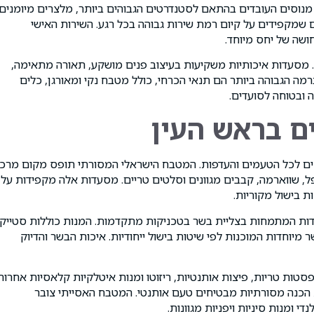
נוסים העובדים בהתאם לסטנדרטים הגבוהים ביותר, מלצרים מיומנים
ם שמקפידים על קיום רמת שירות גבוהה בכל רגע. השירות האישי
ושה של יחס מיוחד.
. מסעדות איכותיות משקיעות בעיצוב פנים מושקע, תאורה מתאימה,
ה ברמה הגבוהה ביותר הם תנאי הכרחי, כולל מטבח נקי ומאורגן, כלים
ה ובטוחה לסועדים.
ים בראש העין
מים לכל הטעמים והעדפות. המטבח הישראלי המסורתי תופס מקום מרכזי
 שווארמה, קבבים מגוונים וסלטים טריים. מסעדות אלה מקפידות על
ת בישול מקוריות.
דות המתמחות בצליית בשר בטכניקות מתקדמות. המנות כוללות סטייק
ר מיוחדות המוכנות לפי שיטות בישול ייחודיות. איכות הבשר והדיוק
טות טריות, פיצות אותנטיות, ריזוטו ומנות איטלקיות קלאסיות אחרות
 הכנה מסורתיות מבטיחים טעם אותנטי. המטבח האסייתי צובר
 ומנות סיניות ויפניות מגוונות.