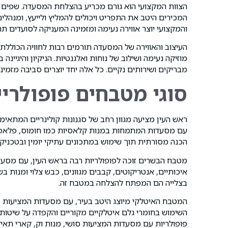
הצוות המקצועי הוא גורם מכריע בהצלחת המסעדה. שפים מ
המכירים היטב את התפריט ויכולים להמליץ ולייעץ, ומנהלי
והמקצועי יוצר אווירה נעימה ומזמינה המעניקה לסועדים תח
העיצוב והאווירה של המסעדה תורמים רבות לחוויה הכוללת
מוזיקה נעימה ושילוב של נוחות ואלגנטיות. הניקיון והיגיינ
מבריקים ושירותים נקיים. כל אלה יחד יוצרים סביבה מזמינ
סוגי מטבחים פופולרי
ראש העין מציעה מגוון רחב של סגנונות קולינריים המתאי
עם מסעדות המתמחות במנות קלאסיות כמו חומוס, פלאפל,
הכנה מסורתית תוך שימוש במתכונים עתיקי יומין ובטכניקו
מטבח הבשרים זוכה לפופולריות רבה בראש העין, עם מסע
איכותיים, אנטריקוטים, קבבים מגוונים, כבש צלוי ומנות בש
בצלייה הם המפתח להצלחה במטבח זה.
המטבח האיטלקי מיוצג היטב בעיר, עם מסעדות המציעות פס
השימוש בחומרי גלם איטלקיים מקוריים והקפדה על שיטות
פופולריות עם מסעדות המציעות סושי, מנות וק, קארי תאילנדי