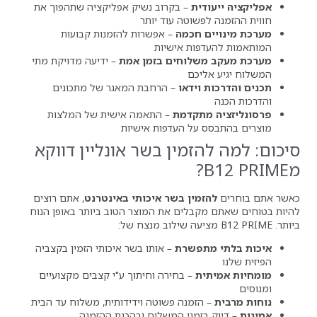
ית
– בקרוב נשיק אפליקציה שתהפוך את
פשוטה עוד יותר
 חכמה
– אפשרות להזמנות קבועות
פות אישיות
שלוחים בזמן אמת
– ידיעה מדויקת מתי
יכם
וידאו
– הרחבת המאגר של מתכונים
מתקדמת
– התאמה אישית של המלצות
על העדפות אישיות
זמין בשר אונליין דווקא
מין בשר איכותי באינטרנט
, אתם רוצים
בלים את המוצר הטוב ביותר באופן הנוח
תפשרת
– אותו בשר איכותי הזמין בקצביה
ת
– בחירה וחיתוך ע"י קצבים מקצועיים
הזמנה פשוטה וידידותית, משלוח עד הבית
בזמני המשלוח ובהכנת ההזמנה