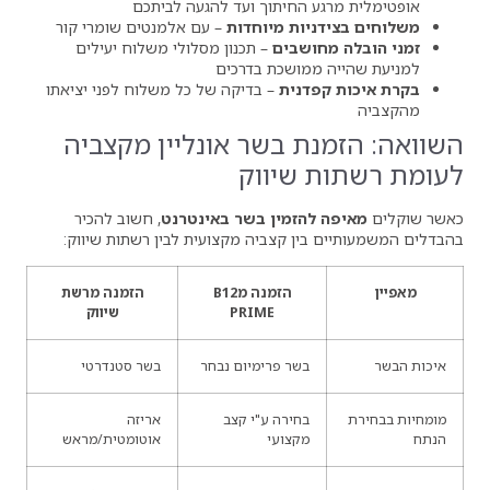
 החיתוך ועד להגעה לביתכם
יות מיוחדות
– עם אלמנטים שומרי קור
ושבים
– תכנון מסלולי משלוח יעילים
ממושכת בדרכים
דנית
– בדיקה של כל משלוח לפני יציאתו
ת בשר אונליין מקצביה
 שיווק
להזמין בשר באינטרנט
, חשוב להכיר
ין קצביה מקצועית לבין רשתות שיווק:
הזמנה מB12
הזמנה מרשת
PRIME
שיווק
בשר פרימיום נבחר
בשר סטנדרטי
בחירה ע"י קצב
אריזה
מקצועי
אוטומטית/מראש