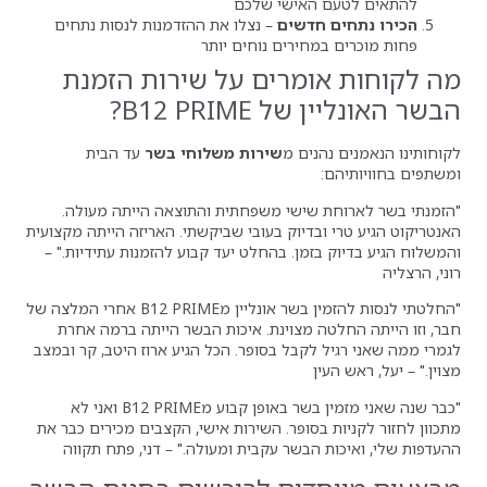
אישי שלכם
דשים
– נצלו את ההזדמנות לנסות נתחים
ירים נוחים יותר
מרים על שירות הזמנת
B12 PRI?
ים מ
שירות משלוחי בשר
עד הבית
שישי משפחתית והתוצאה הייתה מעולה.
דיוק בעובי שביקשתי. האריזה הייתה מקצועית
מן. בהחלט יעד קבוע להזמנות עתידיות." –
"החלטתי לנסות להזמין בשר אונליין מB12 PRIME אחרי המלצה של
 מצוינת. איכות הבשר הייתה ברמה אחרת
קבל בסופר. הכל הגיע ארוז היטב, קר ובמצב
"כבר שנה שאני מזמין בשר באופן קבוע מB12 PRIME ואני לא
סופר. השירות אישי, הקצבים מכירים כבר את
בשר עקבית ומעולה." – דני, פתח תקווה