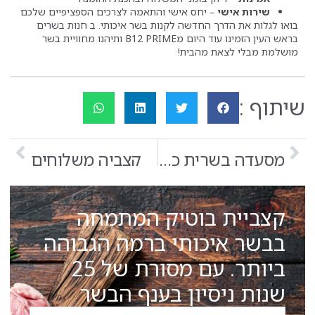
חס אישי והתאמה לצרכים הספציפיים שלכם
חדשה לקנות בשר איכותי. ב
חנות בשרים
הזמינו עוד היום מB12 PRIME ותיהנו מחוויית בשר
הבית!
הבא
מסעדה בשרית כשרה בראש העין
קצביה משלוחים
וטיק המתמחה
ותי ברמה הגבוהה
ביותר. עם מסורת של 25
ון בענף הבשר