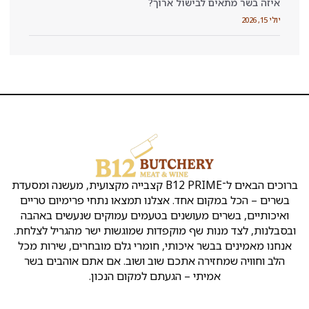
ישול ארוך?
הקצבייה
שירות
שמרו
קצבייה
אטליז
ת
Copyright
ראש
בראש
העסק
על
ק
©
העין
העין
קשר
נו
כל
ברוכים הבאים ל־B12 PRIME קצבייה מקצועית, מעשנה ומסעדת
ן
הזכויות
אירועים
אטליזים
כתובת:
ו
שמורות
אחד. אצלנו תמצאו נתחי פרימיום טריים
ראש
בראש
לB12
מ
שלמה
העין
העין
מעושנים בטעמים עמוקים שנעשים באהבה
ד
המלך
ינ
שף מוקפדות שמוגשות ישר מהגריל לצלחת.
2
קצבייה
מסעדה
יו
איכותי, חומרי גלם מובחרים, שירות מכל
ראש
בראש
בשרית
ת
ה אתכם שוב ושוב. אם אתם אוהבים בשר
העין
העין
כשרה
ה
א
בראש
י – הגעתם למקום הנכון.
חנות
טלפון
:
ת
העין
בשר
ר
050-
פ
בראש
הזמנת
769-