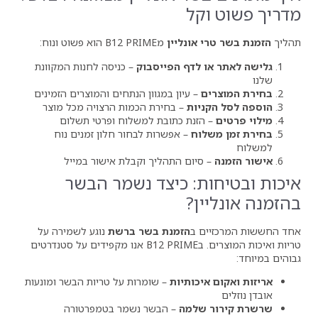
קל
 אונליין
מB12 PRIME הוא פשוט ונוח:
 לדף הפייסבוק
– כניסה לחנות המקוונת
ם
– עיון במגוון הנתחים והמוצרים הזמינים
יות
– בחירת הכמות הרצויה מכל מוצר
הזנת כתובת למשלוח ופרטי תשלום
וח
– אפשרות לבחור חלון זמנים נוח
סיום התהליך וקבלת אישור במייל
ת: כיצד נשמר הבשר
ן?
ם ב
הזמנת בשר ברשת
נוגע לשמירה על
טריות ואיכות המוצרים. בB12 PRIME אנו מקפידים על סטנדרטים
יכותיות
– שומרות על טריות הבשר ומונעות
שלמה
– הבשר נשמר בטמפרטורה