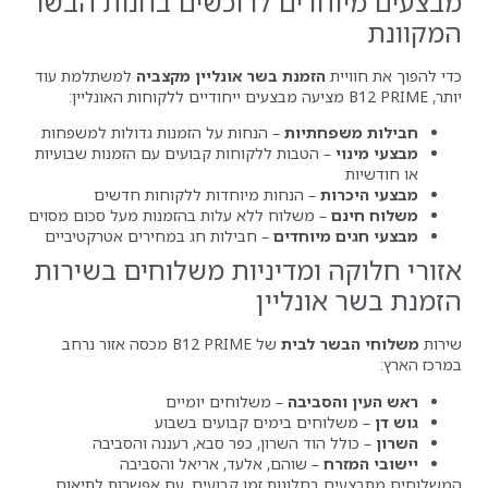
ים לרוכשים בחנות הבשר
מנת בשר אונליין מקצביה
למשתלמת עוד
יות
– הנחות על הזמנות גדולות למשפחות
טבות ללקוחות קבועים עם הזמנות שבועיות
 הנחות מיוחדות ללקוחות חדשים
משלוח ללא עלות בהזמנות מעל סכום מסוים
וחדים
– חבילות חג במחירים אטרקטיביים
ומדיניות משלוחים בשירות
נליין
לבית
של B12 PRIME מכסה אזור נרחב
יבה
– משלוחים יומיים
ם בימים קבועים בשבוע
ד השרון, כפר סבא, רעננה והסביבה
 שוהם, אלעד, אריאל והסביבה
לונות זמן קבועים, עם אפשרות לתיאום