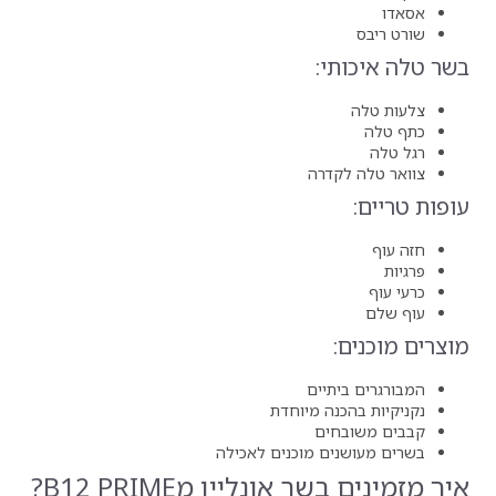
ה
ים
 מיוחדת
מוכנים לאכילה
איך מזמינים בשר אונליין מB12 PRIME?