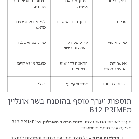
חיתוך מותאם
חיתוכים תעשייתיים
אישית
אחידים
נחתך ביום המשלוח
לעיתים ארוז ימים
מראש
מידע מפורט
מידע בסיסי בלבד
והמלצות בישול
התאמה לדרישות
מוגבל או לא קיים
ספציפיות
אישי ומקצועי
כללי
מוסף בהזמנת בשר אונליין
מו,
חנות הבשר האונליין
של B12 PRIME
ותי:
כל מוצר מגיע עם הנחיות והמלצות לבישול