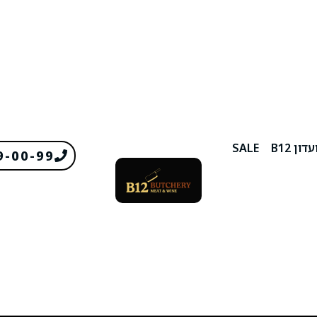
דון B12
SALE
9-00-99