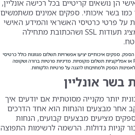
י הן נושאים קריטיים בכל רכישה אונליין,
ם כמו בשר איכותי. ספקים אמינים משתמשים
ת על פרטי כרטיסי האשראי והמידע האישי
של הלקוחות. חשוב לוודא שהאתר מציג תעודות SSL ושהכתובת מתחילה
ספק. ספקים איכותיים יציעו אפשרויות תשלום מגוונות כולל כרטיסי
אשראי מכל הסוגים, העברות בנקאיות, תשלום דרך PayPal או אפליקציות תשלום מקומיות. מדיניות פרטיות ברורה ושקופה
אמינות הספק ולמחויבותו להגנה על פרטיות הלקוחות.
 בשר אונליין
ונית יותר מקנייה מסוטתית אם יודעים איך
קב אחר מבצעים והנחות הוא אחד הדרכים
ספקים מציעים מבצעים קבועים, הנחות
ר קניות גדולות. הרשמה לרשימות התפוצה