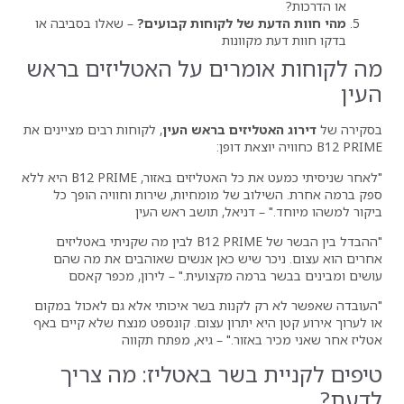
 של לקוחות קבועים?
– שאלו בסביבה או
קוונות
מרים על האטליזים בראש
ליזים בראש העין
, לקוחות רבים מציינים את
"לאחר שניסיתי כמעט את כל האטליזים באזור, B12 PRIME היא ללא
ב של מומחיות, שירות וחוויה הופך כל
 דניאל, תושב ראש העין
"ההבדל בין הבשר של B12 PRIME לבין מה שקניתי באטליזים
ר שיש כאן אנשים שאוהבים את מה שהם
רמה מקצועית." – לירון, מכפר קאסם
 לקנות בשר איכותי אלא גם לאכול במקום
א יתרון עצום. קונספט מנצח שלא קיים באף
אזור." – גיא, מפתח תקווה
 בשר באטליז: מה צריך