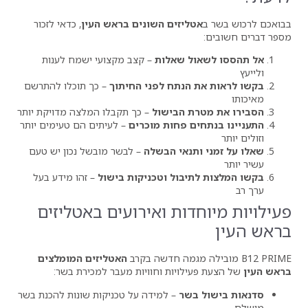
טליזים השונים בראש העין
, כדאי לזכור
ול שאלות
– קצב מקצועי ישמח לענות
 הנתח לפני החיתוך
– כך תוכלו להתרשם
רת הבישול
– כך תקבלו המלצה מדויקת יותר
ים פחות מוכרים
– לעיתים הם טעימים יותר
ותנאי הבשלה
– לבשר מובשל נכון יש טעם
תיבול וטכניקות בישול
– זהו מידע בעל
דות ואירועים באטליזים
האטליזים המומלצים
ילויות וחוויות מעבר למכירת בשר:
 בשר
– למידה על טכניקות שונות להכנת בשר