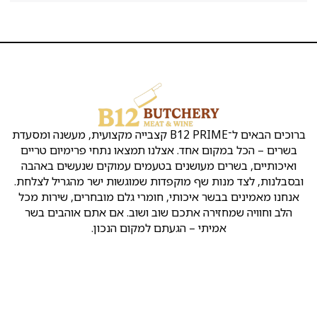
הקצבייה
שירות
שמרו
קצבייה
אטליז
ת
Copyright
ראש
בראש
העסק
על
ק
©
העין
העין
קשר
נו
כל
ברוכים הבאים ל־B12 PRIME קצבייה מקצועית, מעשנה ומסעדת
ן
הזכויות
אירועים
אטליזים
כתובת:
ו
שמורות
אחד. אצלנו תמצאו נתחי פרימיום טריים
ראש
בראש
לB12
מ
שלמה
העין
העין
מעושנים בטעמים עמוקים שנעשים באהבה
ד
המלך
ינ
שף מוקפדות שמוגשות ישר מהגריל לצלחת.
2
קצבייה
מסעדה
יו
איכותי, חומרי גלם מובחרים, שירות מכל
ראש
בראש
בשרית
ת
ה אתכם שוב ושוב. אם אתם אוהבים בשר
העין
העין
כשרה
ה
א
בראש
י – הגעתם למקום הנכון.
חנות
טלפון
:
ת
העין
בשר
ר
050-
פ
בראש
הזמנת
769-
ר
העין
בשר
00-
ט
אונליין
99
יו
חנות
ת
בשר
קצביה
קצביה:
ו