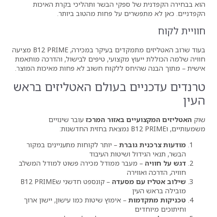
ל ספקי הבשר ותהליכי בקרת האיכות
שרים על פחות מהטוב ביותר.
בעוד שרוב האטליזים מתמקדים בעיקר במכירה, B12 PRIME מציעה
עוץ מקצועי, טיפים לבישול, והדרכה מותאמת
היחס ללקוח חשוב לא פחות מאיכות המוצר.
ים בעולם האטליזים בראש
יים באזור המרכז
עובר שינויים
 גוברת
– יותר לקוחות מתעניינים במקור
ול ושיטות העיבוד
מעבר ממודל מכירה פשוט למודל המשלב
וירה
ם מסעדה
– קונספט חדשני שB12 PRIME
ין
מות
– אימוץ שיטות כמו עישון, יישון ארוך
ם