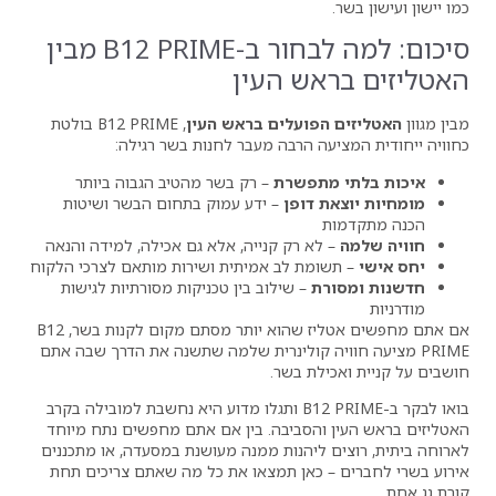
סיכום: למה לבחור ב-B12 PRIME מבין
ש העין
פועלים בראש העין
, B12 PRIME בולטת
ה הרבה מעבר לחנות בשר רגילה:
תפשרת
– רק בשר מהטיב הגבוה ביותר
דופן
– ידע עמוק בתחום הבשר ושיטות
א רק קנייה, אלא גם אכילה, למידה והנאה
מת לב אמיתית ושירות מותאם לצרכי הלקוח
ת
– שילוב בין טכניקות מסורתיות לגישות
אם אתם מחפשים אטליז שהוא יותר מסתם מקום לקנות בשר, B12
ויה קולינרית שלמה שתשנה את הדרך שבה אתם
לת בשר.
בואו לבקר ב-B12 PRIME ותגלו מדוע היא נחשבת למובילה בקרב
הסביבה. בין אם אתם מחפשים נתח מיוחד
ליהנות ממנה מעושנת במסעדה, או מתכננים
 כאן תמצאו את כל מה שאתם צריכים תחת