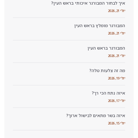
 איכותי בראש העין?
ש העין
ישול ארוך?