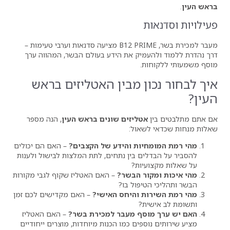
ת
מעבר למכירת בשר, B12 PRIME מציעה סדנאות וערבי טעימות –
מיק את הידע בעולם הבשר, המהווה ערך
ת.
ן מבין האטליזים בראש
אטליזים שונים בראש העין
, הנה מספר
שאול:
יות והידע של הקצבים?
– האם הם יכולים
ים בין נתחים, לתת המלצות לבישול ולענות
יות?
ור הבשר?
– האם האטליז שקוף לגבי מקורות
טיפול בו?
ת והיחס האישי?
– האם מקדישים לכם זמן
ת?
וסף מעבר למכירת בשר?
– האם האטליז
ספים כמו הכנות מיוחדות, מוצרים ייחודיים