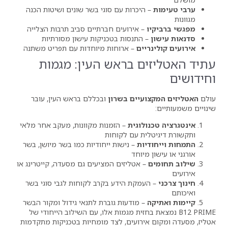
היכרות עם סוגי בשר שונים ושיטות הכנה
– אירועים חברתיים סביב תרבות הצלייה
 התנסות בטכניקות עישון מסורתיות
יים
– ארוחות מיוחדות עם תפריט משתנה
ם בראש העין: מגמות
עיים בשרון
ובכללם בראש העין, עובר
לוגית
– הזמנות מקוונות, מעקב אחר מלאי
ית עם לקוחות
יות
– נישות ייחודיות כמו בשר מיושן, בשר
מיוחד
– אטליזים המציעים גם מסעדה, קייטרינג או
עמקת הידע בקרב לקוחות לגבי סוגי בשר
– מודעות גוברת לתנאי גידול ומקור הבשר
מצאת בחזית מגמות אלו, עם השילוב הייחודי של
ירועים, לצד מומחיות בטכניקות מתקדמות