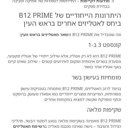
ת
– התייחסות לשאלות של אתיקה וסביבה
היתרונות הייחודיים של B12 PRIME
ם אחרים בראש העין
שאר האטליזים בראש העין
:
א לא רק אטליז, אלא שילוב ייחודי של אטליז מקצועי,
ומקום לאירועים קטנים – שילוב שאינו קיים
 בשר
בניגוד לרוב האטליזים, B12 PRIME מתמחה בטכניקות עישון
צרים ייחודיים כמו אסאדו מעושן, ברוסקט
צוא במקומות אחרים.
אמינה בשקיפות מלאה בנוגע למקור הבשר, תהליכי
 שאינה מובנת מאליה ב
רשימת האטליזים